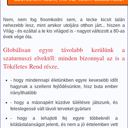
Nem, nem fog finomkodni sem, a lecke kicsit talán
nehezebb lesz, mint amikor utoljára otthon járt... hiszen a
Világ - és ezáltal a te kis világod is - nagyot változott a 80-as
évek vége óta.
Globálisan egyre távolabb kerülünk a
szaturnuszi elvektől: minden bizonnyal az is a
Tökéletes Rend része,
- hogy mindennapi életünkben egyre kevesebb időt
hagynak a szellemi fejlődésünkre, hisz buta ember
irányíthatóbb
- hogy a másnapért küzdve túlélésre játszunk, és
feleslegessé vált távoli terveket gyártani
- hogy a lehajtott fej egyre többeknél a
kilátástalanságot jelenti, és nem a jó értelemben vett