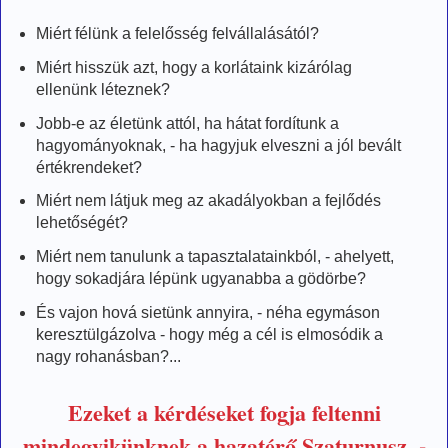
Miért félünk a felelősség felvállalásától?
Miért hisszük azt, hogy a korlátaink kizárólag
ellenünk léteznek?
Jobb-e az életünk attól, ha hátat fordítunk a
hagyományoknak, - ha hagyjuk elveszni a jól bevált
értékrendeket?
Miért nem látjuk meg az akadályokban a fejlődés
lehetőségét?
Miért nem tanulunk a tapasztalatainkból, - ahelyett,
hogy sokadjára lépünk ugyanabba a gödörbe?
És vajon hová sietünk annyira, - néha egymáson
keresztülgázolva - hogy még a cél is elmosódik a
nagy rohanásban?...
Ezeket a kérdéseket fogja feltenni
mindegyikünknek a hazatérő Szaturnusz, -