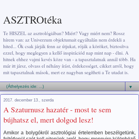
ASZTROtéka
Te HISZEL az asztrológiában? Miért? Vagy miért nem? Rossz
hírem van: az Univerzum objektumait egyáltalán nem érdekli a
hited... Ők csak járják fenn az útjukat, róják a köröket, biztosítva
ezzel, hogy meglegyen a kellő inspirációd nap mint nap - élni. A
hitnek ehhez vajmi kevés köze van - a tapasztalatnak annál több. Ha
már itt jársz, olvass el néhány írást, érdekességet, cikket arról, hogy
mit tapasztalnak mások, mert ez nagyban segítheti a Te utadat is.
▼
2017. december 13., szerda
A Szaturnusz hazatér - most te sem
bújhatsz el, mert dolgod lesz!
Amikor a bolygókról asztrológiai értelemben beszélgetünk,
feltétlenül szót kell ejtenünk arról, hogy mennyire különböző