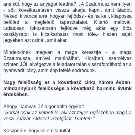
anélkül, hogy az anyagot leadná?... A Szaturnusz nem ilyen
- sőt: következetesen vissza akarja kapni, amit átadott
Neked, kíváncsi arra, hogyan fejlődsz - és ha kell, kitapossa
belőled a megfelelő tapasztalatot. Kitartó melóval,
tudatosan, fokozatosan fejlődve még akár egy ötös
osztályzatot is kicsikarhatsz most tőle,- hiszen saját
jegyében azt csinál, amit akar.
Mindenkinek megvan a maga keresztje - a maga
Szaturnusza, amivel mahinálhat. Kicsiben, személyes
szinten JÓL elvégezve a feladatot talán visszafordítható az a
nyamvadt irány, amin épp lefelé sodródunk.
Nagy felelősség ez a következő cirka három évben-
mindannyiunk felelőssége a következő harminc évünk
érdekében.
Ahogy Hamvas Béla gondolta egykor:
"Sorsát csak az vetheti le, aki azt teljes egészében magára
veszi. Alázat. Áldozat. Szolgálat. Türelem."
Köszönöm, hogy velem tartottál: